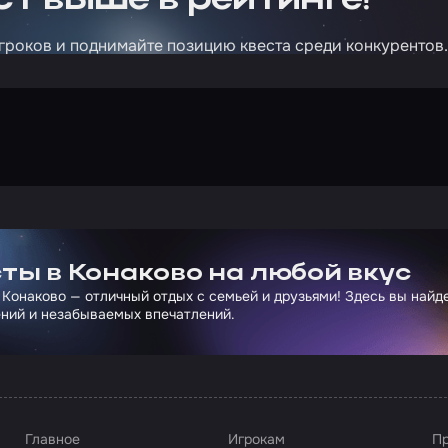
т выше в рейтинге!
гроков и поднимайте позицию квеста среди конкурентов.
ртнера Сколково
ты в Конаково на любой вкус
 Конаково — отличный отдых с семьей и друзьями! Здесь вы най
ний и незабываемых впечатлений.
Главное
Игрокам
Пр