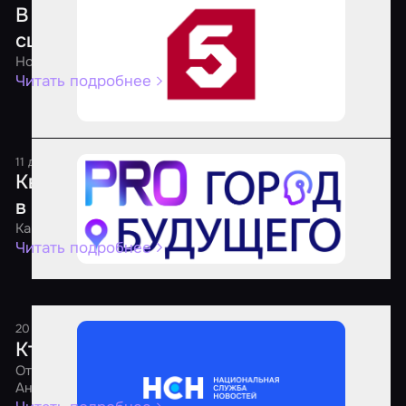
В российских квестах хотят запретить
сцены пыток и опасные моменты
Новые правила для квест-индустрии
Читать подробнее
11 декабря 2025
1 минута
Квесты по сериалу «Метод» открылись
в трех городах России
Как квесты переносят зрителей в эпицентр событий
Читать подробнее
20 августа 2025
1 минута
Кто должен проверять квесты
Отвечает PR-директор агрегатора «Мир Квестов»
Анастасия Недумова