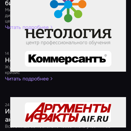
бизнеса
Мнения разных бизнесов о том, как продвигать студию
дизайнерской мебели, школу английского, фитнес-
центр и агрегатор квестов в соцсетях
Читать подробнее
14 августа 2017
1 минута
Нести свой квест
Журнал "Огонек" — о бизнесе, который расцвел в
кризис
Читать подробнее
24 мая 2017
1 минута
Играем, когда темно. В России прошла
акция "Ночь квестов"
Всего лишь за несколько часов число участников