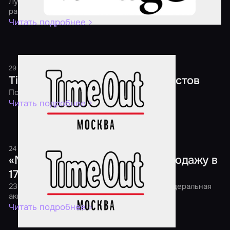
Лучшие квесты, перформансы и экшн-игры страны
раздадут скидки уже четвертый год подряд
Читать подробнее
29 декабря 2018
1 минута
Time Out: Новый год в мире квестов
Подарки каждому игроку!
Читать подробнее
24 ноября 2018
1 минута
«Мир Квестов» проведет распродажу в
17 городах страны
23 ноября в 7:00 утра в России начнется федеральная
акция «Black Friday Квесты 2018»
Читать подробнее