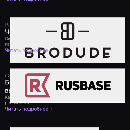
16 сентября 2016
1 минута
Чем заняться на выходных
Окажись внутри фильма ужасов и поработай мозгами в
квесте
Читать подробнее
02 августа 2016
1 минута
Бизнес на квестах: входить или
выходить?
Как заработать на воплощении компьютерных игр в
реальность
Читать подробнее