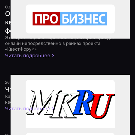
03 апреля 2021
1 минута
Онлайн-форум представителей рынка
квест-индустрии в Приволжском
федеральном округе
Это будет первое мероприятие, которое пройдет
онлайн непосредственно в рамках проекта
«КвестФорум»
Читать подробнее
26 января 2021
1 минута
Что происходит с квестами?
Как пандемия дала игрокам дополнительные эмоции, а
квест-бизнесу – новые возможности
Читать подробнее