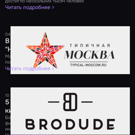
достигло нескольких тысяч человек
Читать подробнее
04 мая 2017
1 минута
В России пройдет ежегодная акция
"Ночь квестов"
Масштабная федеральная акция будет посвящена
популярным квестам, перформансам и экшн-играм
Читать подробнее
10 апреля 2017
2 минуты
5 советов о том, как порадовать
киномана
Большой выбор квестов по самым разным популярным
фильмам поможет утолить твой кинематографический
интерес