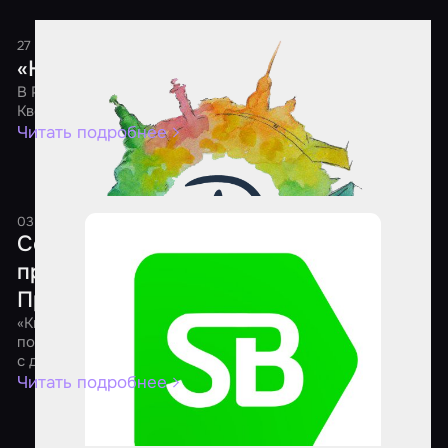
27 мая 2021
1 минута
«Ночь Квестов 2021»
В России состоится шестая ежегодная акция «Ночь
Квестов»
Читать подробнее
03 апреля 2021
1 минута
Состоялся онлайн-форум для
представителей квест-индустрии
Приволжского федерального округа
«КвестФорум» – это инфраструктура, цель которой
помочь предпринимателям через взаимодействие друг
с другом улучшить свой бизнес, найти новые решения
Читать подробнее