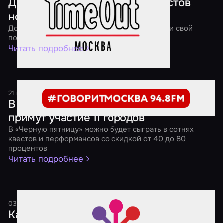
Дед Мороз отправил в мир квестов
новогодние подарки
До 13 января 2018 года вы тоже можете найти свой
подарок в квесте!
Читать подробнее
21 ноября 2017
1 минута
В «Черной пятнице» от «Мира Квестов»
примут участие 11 городов
В «Черную пятницу» можно будет сыграть в сотнях
квестов и перформансов со скидкой от 40 до 80
процентов
Читать подробнее
03 октября 2017
2 минуты
Как выбрать социальную сеть для