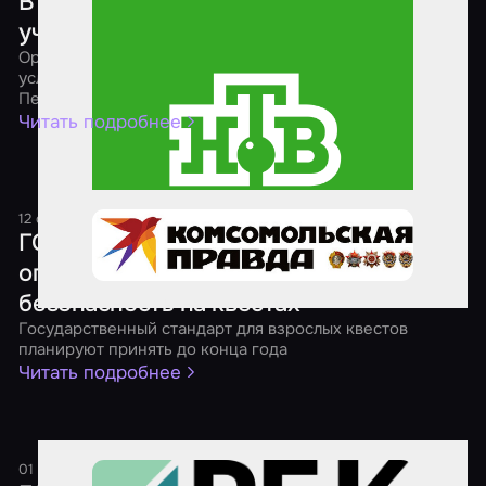
В Петербурге хотят запретить детям
участвовать в экстремальных квестах
Организаторам реалистичных ролевых игр намерены
усложнить жизнь члены Молодежного парламента
Петербурга
Читать подробнее
12 октября 2024
1 минута
ГОСТы, рейтинги и возрастные
ограничения: как обеспечивают
безопасность на квестах
Государственный стандарт для взрослых квестов
планируют принять до конца года
Читать подробнее
01 сентября 2024
1 минута