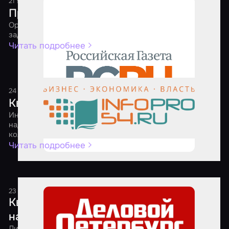
21 января 2021
2 минуты
Приключения квеструмов
Организаторам игр пришлось самим решать сложные
задачи, чтобы выжить в 2020 году
Читать подробнее
24 апреля 2020
1 минута
Квест-мейкеры ищут выход
Индустрия квестов вошла в режим самоконсервации. И
надеется выйти из него к осени – оздоровленной и без
коллег-маргиналов
Читать подробнее
23 апреля 2020
1 минута
Квест на выбывание: игровые комнаты
начали уходить с рынка развлечений
Лидеры российского рынка квест-индустрии