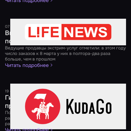
Читать подробнее
07 марта 2017
2 минуты
Вместо цветов — избить мужа. Какие
подарки в тренде на 8 Марта
Ведущие продавцы экстрим-услуг отметили: в этом году
число заказов к 8 марта у них в полтора-два раза
больше, чем в прошлом
Читать подробнее
19 сентября 2016
1 минута
Гид по квестам: выбираем
приключение мечты
Портал KudaGo.com вместе с "Миром Квестов"
разберется в многообразии видов подобного
развлечения
Читать подробнее