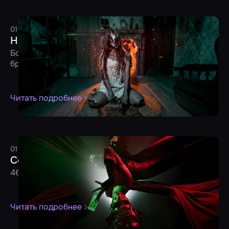
01 декабря 2024
5 минут
Редакция
Ноябрьские новички от 30.11.2024
Более 90 новых игр уже доступны для
бронирования на «Мире Квестов»
Читать подробнее
01 октября 2024
3 минуты
Редакция
Сентябрьские новички от 30.09.2024
46 новых игр уже доступны для бронирования
Читать подробнее