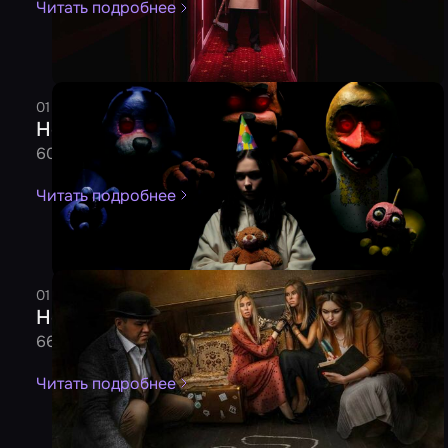
Читать подробнее
01 ноября 2023
3 минуты
Редакция
Новички октября от 31.10.2023
60 новых квестов ждут вашей игры!
Читать подробнее
01 августа 2023
4 минуты
Редакция
Новички июля от 31.07.2023
66 новинок ждут вашей игры
Читать подробнее