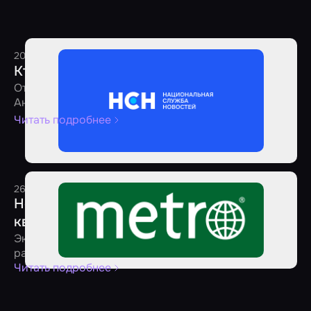
20 августа 2025
1 минута
Редакция
Кто должен проверять квесты
Отвечает PR-директор агрегатора «Мир Квестов»
Анастасия Недумова
Читать подробнее
26 июля 2025
1 минута
Редакция
Новые стандарты безопасности для
квестов
Эксперты рассказали, как ГОСТы могут повлиять на
развитие индустрии
Читать подробнее