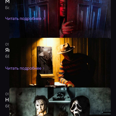
Мартовские новички от 31.03.2024
Более 80 новых квестов уже ждут вашей игры
Читать подробнее
01 февраля 2024
4 минуты
Редакция
Январские новинки от 31.01.2024
68 новых квестов ждут вашего визита
Читать подробнее
01 декабря 2023
3 минуты
Редакция
Ноябрьские новинки от 30.11.2023
66 захватывающих новинок ждут вашей игры