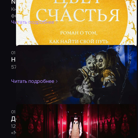
Non/fiction 2024
Книги Inspiria, которые точно стоит купить на
фестивале
Читать подробнее
01 марта 2024
3 минуты
Редакция
Новички февраля от 29.02.2024
57 новых игр уже доступны для бронирования
Читать подробнее
01 января 2024
5 минут
Редакция
Декабрьские новички от 31.12.2023
126 новых игр уже доступны для бронирования на
«Мире Квестов»