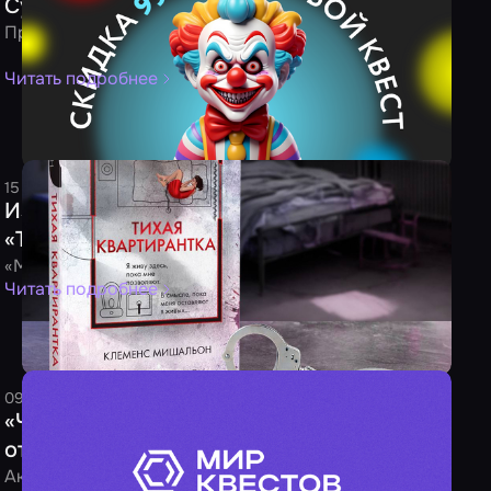
Сумасшедшая акция
Промокод внутри!
Читать подробнее
15 января 2024
1 минута
Редакция
Издательство «Эксмо» выпустило роман
«Тихая квартирантка»
«Мир Квестов» его уже прочитал и рекомендует!
Читать подробнее
09 ноября 2023
1 минута
Редакция
«Черная пятница 2023» – скидки на квесты
от 40 %
Акция пройдет с 24 по 25 ноября