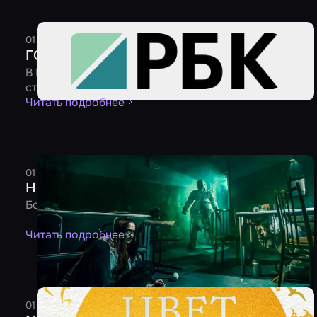
01 сентября 2024
1 минута
Редакция
ГОСТ для квестов
В России началась разработка государственного
стандарта для организаторов квестов
Читать подробнее
01 июля 2024
5 минут
Редакция
Новинки июня от 30.06.2024
Более 100 новых игр ждут вашей игры!
Читать подробнее
01 апреля 2024
3 минуты
Редакция