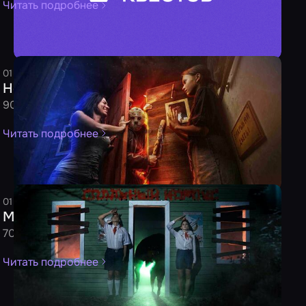
Читать подробнее
01 сентября 2023
4 минуты
Редакция
Новинки августа от 31.08.2023
90 новых квестов ждут вашей игры
Читать подробнее
01 июня 2023
4 минуты
Редакция
Майские новички от 31.05.2023
70 новых квестов и перформансов ждут вашей игры
Читать подробнее