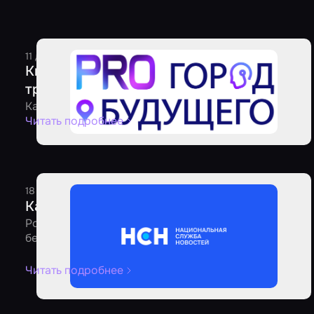
11 декабря 2025
1 минута
Редакция
Квесты по сериалу «Метод» открылись в
трех городах России
Как квесты переносят зрителей в эпицентр событий
Читать подробнее
18 августа 2025
1 минута
Редакция
Как выбрать безопасный квест
Россиянам рассказали о рекомендациях по выбору
безопасных квестов
Читать подробнее