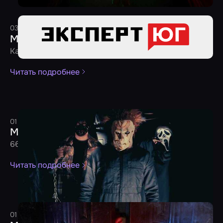
03 августа 2024
1 минута
Редакция
Молодежь предпочитает хорроры
Как сегодня развивается индустрия квестов на Юге
Читать подробнее
01 июня 2024
4 минуты
Редакция
Майские новинки от 31.05.2024
66 новых квестов ждут вашей игры!
Читать подробнее
01 апреля 2024
4 минуты
Редакция