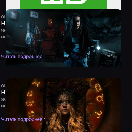
01 ноября 2024
4 минуты
Редакция
Новинки октября от 31.10.2024
96 новых квестов и перформансов ждут вашей
игры!
Читать подробнее
01 сентября 2024
4 минуты
Редакция
Новинки августа от 31.08.2024
80 новых квестов и перформансов ждут вашей
игры!
Читать подробнее