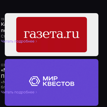
19 августа 2025
1 минута
Редакция
Какие квесты являются самыми
популярными среди россиян
Стало известно о предпочтениях россиян
Читать подробнее
03 мая 2025
1 минута
Редакция
«Мир Квестов» принял участие в сборе
Полины Цветковой
«Мир Квестов» оказал поддержку
благотворительному фонду
Читать подробнее