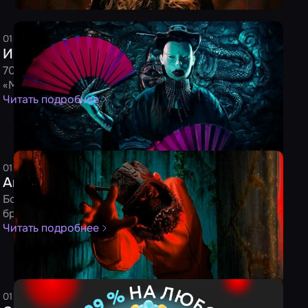
01 августа 2024
4 минуты
Редакция
Июльские новички от 31.07.2024
70 новых игр уже доступны для бронирования на
«Мире Квестов»
Читать подробнее
01 мая 2024
4 минуты
Редакция
Апрельские новинки от 30.04.2024
Более 90 новых игр уже доступны для
бронирования
Читать подробнее
01 апреля 2024
1 минута
Редакция