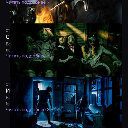
Читать подробнее
01 октября 2023
3 минуты
Редакция
Сентябрьские новички от 30.09.2023
Более 40 новых квестов и перформансов уже
доступны для бронирования на «Мире Квестов»
Читать подробнее
01 июля 2023
4 минуты
Редакция
Июньские новинки от 30.06.2023
Более 60 новых игр уже доступны для
бронирования на «Мире Квестов»
Читать подробнее