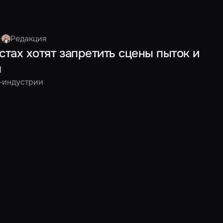
а
Редакция
стах хотят запретить сцены пыток и
ы
т-индустрии