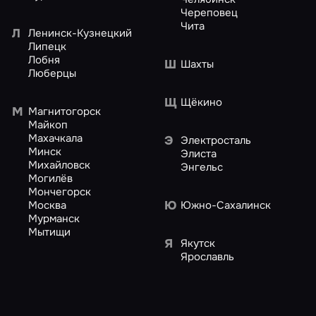
Череповец
Чита
Л
Ленинск-Кузнецкий
Липецк
Лобня
Ш
Шахты
Люберцы
Щ
Щёкино
М
Магнитогорск
Майкоп
Махачкала
Э
Электросталь
Минск
Элиста
Михайловск
Энгельс
Могилёв
Мончегорск
Ю
Москва
Южно-Сахалинск
Мурманск
Мытищи
Я
Якутск
Ярославль