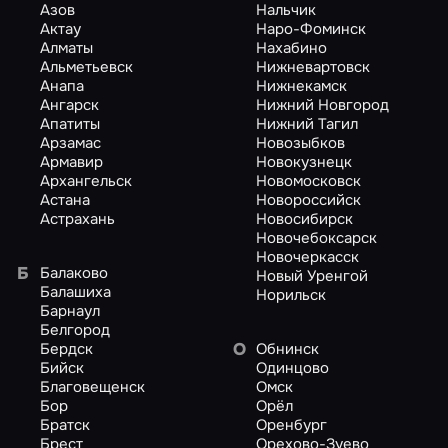
Азов
Нальчик
Актау
Наро-Фоминск
Алматы
Нахабино
Альметьевск
Нижневартовск
Анапа
Нижнекамск
Ангарск
Нижний Новгород
Апатиты
Нижний Тагил
Арзамас
Новозыбков
Армавир
Новокузнецк
Архангельск
Новомосковск
Астана
Новороссийск
Астрахань
Новосибирск
Новочебоксарск
Новочеркасск
Б
Балаково
Новый Уренгой
Балашиха
Норильск
Барнаул
Белгород
О
Бердск
Обнинск
Бийск
Одинцово
Благовещенск
Омск
Бор
Орёл
Братск
Оренбург
Брест
Орехово-Зуево