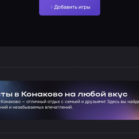
Добавить игры
ртнера Сколково
ты в Конаково на любой вкус
 Конаково — отличный отдых с семьей и друзьями! Здесь вы най
ний и незабываемых впечатлений.