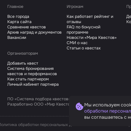
Главное
Игрокам
Пр
Все города
Как работает рейтинг и
Де
Карта сайта
отзывы
Ко
Сравнение квестов
FAQ по бонусной
Архив наград и документов
программе
Вакансии
Новости «Мира Квестов»
СМИ о нас
Статьи о квестах
Организаторам
Добавить квест
Система бронирования
квестов и перформансов
Как стать партнером
Личный кабинет партнера
ПО «Система подбора квестов»
Разработано ООО «Мир Квестов С», ИНН 9725168751
Мы используем cook
обработки персонал
вы соглашаетесь с н
Политика обработки персональных данных
Условия оплаты и возв