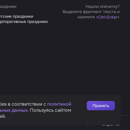
аздники
Нашли опечатку?
Выделите фрагмент текста и
тские праздники
нажмите «
»
Ctrl
+
Enter
рпоративные праздники
ies в соответствии с
политикой
Принять
ьных данных
. Пользуясь сайтом
ей.
Affarts
рата
Дизайн