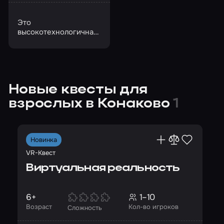
Это
высокотехнологичная
альтернатива
лазертагу и
пейнтболу,
перенесенная в VR-
пространство
Новые квесты для
взрослых в Конаково
1
Новинка
VR-Квест
Виртуальная реальность
6+
1–10
Возраст
Кол-во игроков
Сложность