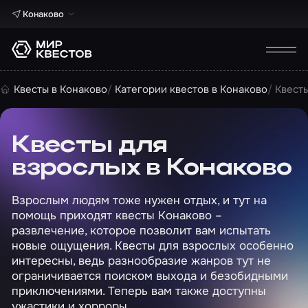
Конаково
Квесты в Конаково
Категории квестов в Конаково
Квесты
Квесты для
взрослых в Конаково
Взрослым людям тоже нужен отдых, и тут на
помощь приходят квесты Конаково –
развлечение, которое позволит вам испытать
новые ощущения. Квесты для взрослых особенно
интересны, ведь разнообразие жанров тут не
ограничивается поиском выхода и безобидными
приключениями. Теперь вам также доступны
ужастики и хорроры.