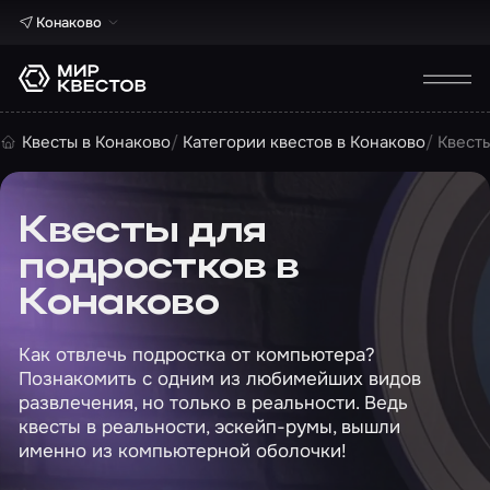
Конаково
Квесты в Конаково
Категории квестов в Конаково
Квесты
Квесты для
подростков в
Конаково
Как отвлечь подростка от компьютера?
Познакомить с одним из любимейших видов
развлечения, но только в реальности. Ведь
квесты в реальности, эскейп-румы, вышли
именно из компьютерной оболочки!