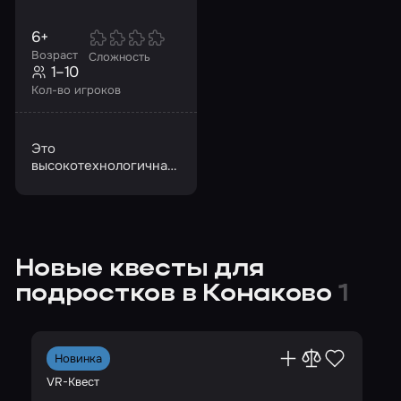
6+
Возраст
Сложность
1–10
Кол-во игроков
Это
высокотехнологичная
альтернатива
лазертагу и
пейнтболу,
перенесенная в VR-
пространство
Новые квесты для
подростков в Конаково
1
Новинка
VR-Квест